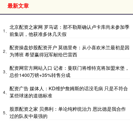
最新文章
北京配资之家网 罗马诺：那不勒斯确认卢卡库尚未参加季
1、
前集训，他获准多休几天假
配资操盘炒股配资开户 莫德里奇：从小喜欢米兰最初是因
2、
为博班 希望赢得冠军献给巴雷西
配资网官方网站入口 记者：曼联门将维特克将加盟米堡，
3、
总价1400万镑+35%转售分成
配资广告 媒体人：KD维护詹姆斯的话没毛病 只是不符合
4、
某些球迷的道德标准
股票配资之家 贝弗利：单论纯粹统治力 恩比德是我合作
5、
过的队友中最强的