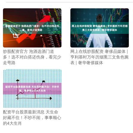
炒股配资官方 泡酒选酒门道
网上在线炒股配资 奢侈品媒体 |
多！选不对白搭还伤身，看完少
亨利慕时万年历烟熏三文鱼色腕
走弯路
表 | 奢华奢侈媒体
配资平台股票最新消息 天生命
好藏不住！不吵不闹，事事顺心
的4大生肖