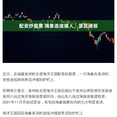
近日，在福建泉州欧乐堡海洋王国配资炒股票，一只海象在表演时，
突然连续将饲养员冲撞到护栏上。
官网简介显示，泉州欧乐堡海洋王国乐园位于泉州台商投资区张坂镇
泉州八仙过海滨海旅游度假区内，由山东八仙过海旅游集团投资，
2021年11月开始试营业，有包括海象尬舞在内的七大明星表演。
海洋王国回应海象表演时连续冲撞驯养员到护栏上