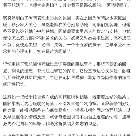
我不想活了。老师肯定害怕了，其实我不是那么想的。”阿晴哽咽了。
我突然明白了阿晴表现出另类的原因，实在是因为阿晴缺少家庭温
暖，缺少家人关心。虽然老师在关心她帮助她，同学们宽容她，但这
些不足以弥补她心中的缺憾。阿晴需要家里亲人的肯定与支持，但她
无论怎么努力都得不到爸爸的关心。奶奶又对她要求过高，高不成低
不就，促使她失望、迷惘、失落。一个十五岁的孩子，过早承受不应
承担的心理负担，实在是难为阿晴了。
记忆重组干预总能轻巧绕过意识层面的阻抗壁垒，那些下意识的回
避、刻意的遗忘，都无法阻碍它的探寻。它径直抵达心灵深处，触碰
到那些被岁月层层掩埋、早已在记忆里模糊，却始终隐隐作祟的深层
病理性记忆。
这宛如一把经千锤百炼而成的高精度特制钥匙，既带着足够的温柔，
能轻柔贴近内心脆弱的角落，不引发丝毫二次惊扰。又藏着恰到好处
的力量，能撬动那些在心底盘踞多年、深深扎根的固定负面想法，以
及早已僵化的情感反应。就像每逢困境便不由自主退缩的怯懦，遇事
必先否定自我的卑微，稍遇挫折就陷入焦虑的惶惑。