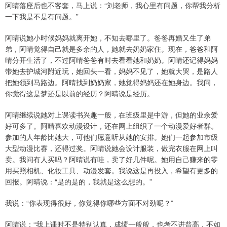
阿晴落座后也不客套，马上说：“刘老师，我心里有问题，你帮我分析
一下我是不是有问题。”
阿晴说她小时候妈妈就离开她，不知去哪里了。爸爸再婚又生了弟
弟，阿晴觉得自己就是多余的人，她就去奶奶家住。现在，爸爸和阿
晴分开生活了，不过阿晴爸爸有时去看看她和奶奶。阿晴还记得妈妈
带她去护城河附近玩，她回头一看，妈妈不见了，她就大哭，是路人
把她领到马路边。阿晴找到奶奶家，她觉得妈妈还在她身边。我问，
你觉得这是梦还是以前的经历？阿晴说是经历。
阿晴继续说她对上课读书兴趣一般，在班级里是中游，但她的业余爱
好可多了。阿晴喜欢动漫设计，还在网上组织了一个动漫爱好者群。
参加的人年龄比她大，可他们愿意听从她的安排。她们一起参加市级
大型动漫比赛，还得过奖。阿晴说她会设计服装，做完衣服在网上叫
卖。我问有人买吗？阿晴说有哇，卖了好几件呢。她用自己赚来的零
用买照相机、化妆工具、动漫发套。我说这是再投入，希望有更多的
回报。阿晴说：“是的是的，我就是这么想的。”
我说：“你表现得很好，你觉得你哪些方面不对劲呢？”
阿晴说：“我上课时不是特别认真，成绩一般般，也考不进普高，不如