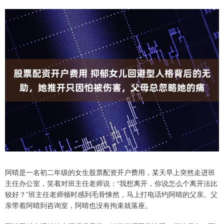
阿晴是一名初二年级的女生股票配资开户费用，某天早上突然走进班
主任办公室，笑着对班主任老师说：“我想离开，你说怎么个离开法比
较好？”班主任老师顿时感到毛骨悚然，马上打电话约阿晴的父亲。父
亲带着阿晴到咨询室，阿晴也没有拘束就落座。