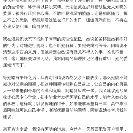
在这样温和而坚定的干预下，那些积压了漫长时光、在心底郁结成团
的负面情绪，终于得以挣脱束缚。无论是藏在岁月褶皱里无人知晓的
委屈，被强行压抑在心底、不敢轻易流露的愤怒，还是如影随形、挥
之不去的恐惧，都能顺着这道被打开的出口，缓缓流淌而出，不再在
心底反复纠缠、暗自发酵。
我在潜意识状态下找到了阿晴的病理性记忆，她说爸爸怀疑她有不好
的行为，对她进行责骂，也不听她解释，要她去跳河等等。阿晴说不
清楚这东西的来历，但她肯定自己没有做见不得人的事。爸爸不相
信，这让她很失望很无助。我对阿晴的病理性记忆进行重组，她的委
屈倾泻而下。
等她略有平静之后，我再对阿晴说既然父亲不能改变，那么她能不能
减少对父亲的期望，把这种期望转移到自己身上，让自己的内心再强
大一些来抵御外界的冷漠和无助。阿晴答应试一试。我又建议她尽量
收拢心思专心学业，初中毕业考发挥阿晴自己的水平，能考入她心仪
的学校，这样就可以发挥她的特长。如果能够再坚持三年，高中毕业
后阿晴就可以自己生活，渐渐摆脱目前的困境，阿晴说她会考虑我的
建议。
离开咨询室后，我没有阿晴的消息。突然有一天股票配资开户费用，