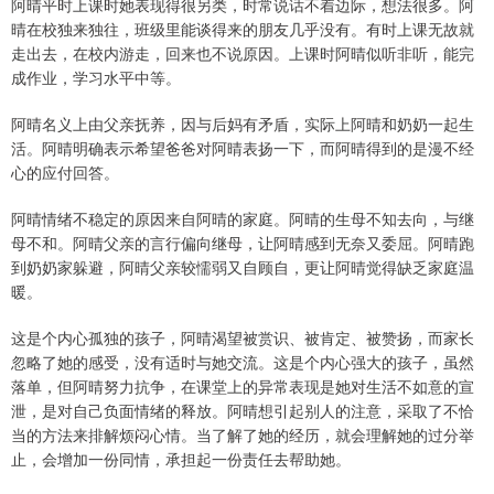
阿晴平时上课时她表现得很另类，时常说话不着边际，想法很多。阿
晴在校独来独往，班级里能谈得来的朋友几乎没有。有时上课无故就
走出去，在校内游走，回来也不说原因。上课时阿晴似听非听，能完
成作业，学习水平中等。
阿晴名义上由父亲抚养，因与后妈有矛盾，实际上阿晴和奶奶一起生
活。阿晴明确表示希望爸爸对阿晴表扬一下，而阿晴得到的是漫不经
心的应付回答。
阿晴情绪不稳定的原因来自阿晴的家庭。阿晴的生母不知去向，与继
母不和。阿晴父亲的言行偏向继母，让阿晴感到无奈又委屈。阿晴跑
到奶奶家躲避，阿晴父亲较懦弱又自顾自，更让阿晴觉得缺乏家庭温
暖。
这是个内心孤独的孩子，阿晴渴望被赏识、被肯定、被赞扬，而家长
忽略了她的感受，没有适时与她交流。这是个内心强大的孩子，虽然
落单，但阿晴努力抗争，在课堂上的异常表现是她对生活不如意的宣
泄，是对自己负面情绪的释放。阿晴想引起别人的注意，采取了不恰
当的方法来排解烦闷心情。当了解了她的经历，就会理解她的过分举
止，会增加一份同情，承担起一份责任去帮助她。