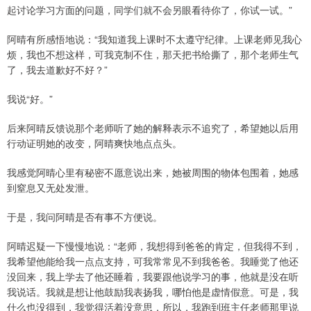
起讨论学习方面的问题，同学们就不会另眼看待你了，你试一试。”
阿晴有所感悟地说：“我知道我上课时不太遵守纪律。上课老师见我心
烦，我也不想这样，可我克制不住，那天把书给撕了，那个老师生气
了，我去道歉好不好？”
我说“好。”
后来阿晴反馈说那个老师听了她的解释表示不追究了，希望她以后用
行动证明她的改变，阿晴爽快地点点头。
我感觉阿晴心里有秘密不愿意说出来，她被周围的物体包围着，她感
到窒息又无处发泄。
于是，我问阿晴是否有事不方便说。
阿晴迟疑一下慢慢地说：“老师，我想得到爸爸的肯定，但我得不到，
我希望他能给我一点点支持，可我常常见不到我爸爸。我睡觉了他还
没回来，我上学去了他还睡着，我要跟他说学习的事，他就是没在听
我说话。我就是想让他鼓励我表扬我，哪怕他是虚情假意。可是，我
什么也没得到，我觉得活着没意思，所以，我跑到班主任老师那里说