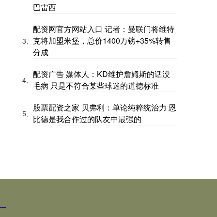
巴雷西
配资网官方网站入口 记者：曼联门将维特
克将加盟米堡，总价1400万镑+35%转售
3、
分成
配资广告 媒体人：KD维护詹姆斯的话没
4、
毛病 只是不符合某些球迷的道德标准
股票配资之家 贝弗利：单论纯粹统治力 恩
5、
比德是我合作过的队友中最强的